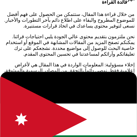
فائدة القراءة
من خلال قراءة هذا المقال، ستتمكن من الحصول على فهم أفضل
للموضوع المطروح والبقاء على اطلاع دائم بآخر التطورات والأخبار.
نسعى لتوفير محتوى يساعدك في اتخاذ قرارات مستنيرة.
نحن ملتزمون بتقديم محتوى عالي الجودة يلبي احتياجات قرائنا.
يمكنكم تصفح المزيد من المقالات المشابهة في الموقع أو استخدام
خاصية البحث للوصول إلى مواضيع محددة. نشجعكم على ترك
تعليقاتكم وآرائكم لمساعدتنا في تحسين المحتوى المقدم.
إخلاء مسؤولية: المعلومات الواردة في هذا المقال هي لأغراض
إعلامية فقط. نوصي دائماً بالتحقق من المصادر الرسمية والموثوقة.
إذا كان لديك أي استفسار أو ملاحظة، لا تتردد في التواصل معنا.
المرفقات والملفات
ملفات مرتبطة بالمنشور. يظهر خيار التحميل بوضوح حسب حالة
تسجيل الدخول وصلاحية الوصول.
DOC