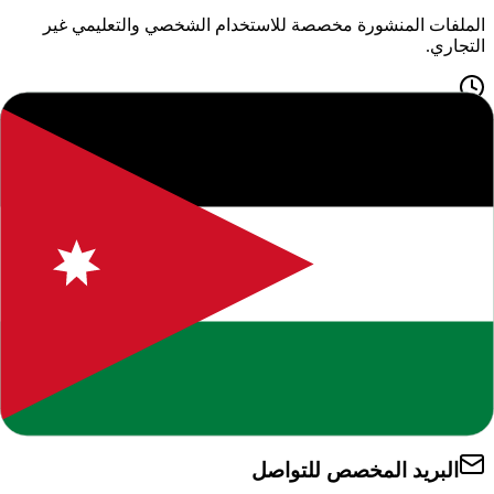
الملفات المنشورة مخصصة للاستخدام الشخصي والتعليمي غير
التجاري.
استجابة منظمة
نعمل على مراجعة الطلبات وتحديث المحتوى أو إزالته عند ثبوت
الطلب.
كيف تقدم طلب إزالة أو تعديل؟
يرجى إرسال رسالة واضحة تتضمن المعلومات التالية:
رابط الصفحة أو الملف محل الطلب.
توضيح صفتك أو علاقتك بالمحتوى.
وصف مختصر للمشكلة: إزالة، تعديل، تصحيح نسبة، أو تحديث
ملف.
وسيلة تواصل صحيحة للرد على الطلب.
البريد المخصص للتواصل