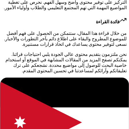
التركيز على توفير محتوى واضح وسهل الفهم. نحرص على تغطية
المواضيع المهمة التي تهم المجتمع التعليمي والطلاب وأولياء الأمور.
فائدة القراءة
من خلال قراءة هذا المقال، ستتمكن من الحصول على فهم أفضل
للموضوع المطروح والبقاء على اطلاع دائم بآخر التطورات والأخبار.
نسعى لتوفير محتوى يساعدك في اتخاذ قرارات مستنيرة.
نحن ملتزمون بتقديم محتوى عالي الجودة يلبي احتياجات قرائنا.
يمكنكم تصفح المزيد من المقالات المشابهة في الموقع أو استخدام
خاصية البحث للوصول إلى مواضيع محددة. نشجعكم على ترك
تعليقاتكم وآرائكم لمساعدتنا في تحسين المحتوى المقدم.
إخلاء مسؤولية: المعلومات الواردة في هذا المقال هي لأغراض
إعلامية فقط. نوصي دائماً بالتحقق من المصادر الرسمية والموثوقة.
إذا كان لديك أي استفسار أو ملاحظة، لا تتردد في التواصل معنا.
المرفقات والملفات