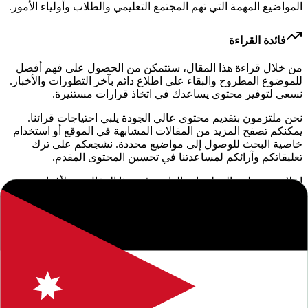
المواضيع المهمة التي تهم المجتمع التعليمي والطلاب وأولياء الأمور.
فائدة القراءة
من خلال قراءة هذا المقال، ستتمكن من الحصول على فهم أفضل
للموضوع المطروح والبقاء على اطلاع دائم بآخر التطورات والأخبار.
نسعى لتوفير محتوى يساعدك في اتخاذ قرارات مستنيرة.
نحن ملتزمون بتقديم محتوى عالي الجودة يلبي احتياجات قرائنا.
يمكنكم تصفح المزيد من المقالات المشابهة في الموقع أو استخدام
خاصية البحث للوصول إلى مواضيع محددة. نشجعكم على ترك
تعليقاتكم وآرائكم لمساعدتنا في تحسين المحتوى المقدم.
إخلاء مسؤولية: المعلومات الواردة في هذا المقال هي لأغراض
إعلامية فقط. نوصي دائماً بالتحقق من المصادر الرسمية والموثوقة.
إذا كان لديك أي استفسار أو ملاحظة، لا تتردد في التواصل معنا.
المرفقات والملفات
ملفات مرتبطة بالمنشور. يظهر خيار التحميل بوضوح حسب حالة