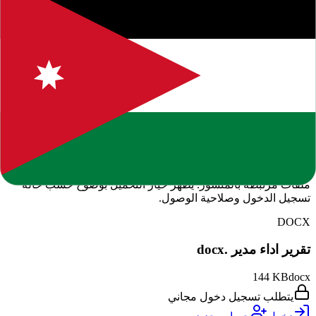
نحن ملتزمون بتقديم محتوى عالي الجودة يلبي احتياجات قرائنا.
يمكنكم تصفح المزيد من المقالات المشابهة في الموقع أو استخدام
خاصية البحث للوصول إلى مواضيع محددة. نشجعكم على ترك
تعليقاتكم وآرائكم لمساعدتنا في تحسين المحتوى المقدم.
إخلاء مسؤولية: المعلومات الواردة في هذا المقال هي لأغراض
إعلامية فقط. نوصي دائماً بالتحقق من المصادر الرسمية والموثوقة.
إذا كان لديك أي استفسار أو ملاحظة، لا تتردد في التواصل معنا.
المرفقات والملفات
ملفات مرتبطة بالمنشور. يظهر خيار التحميل بوضوح حسب حالة
تسجيل الدخول وصلاحية الوصول.
DOCX
تقرير اداء مدير .docx
144 KB
docx
يتطلب تسجيل دخول مجاني