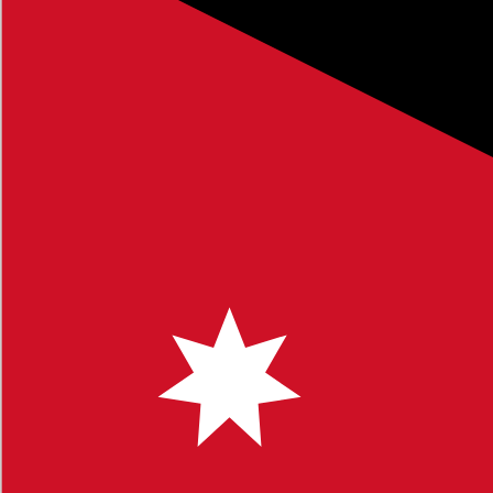
 التي تهم المجتمع التعليمي والطلاب وأولياء الأمور.
 لتوفير محتوى يساعدك في اتخاذ قرارات مستنيرة.
 البحث للوصول إلى مواضيع محددة. نشجعكم على ترك تعليقاتكم
ك أي استفسار أو ملاحظة، لا تتردد في التواصل معنا.