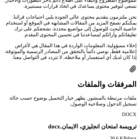
للموضوع المطروح والبقاء على اطلاع دائم بآخر التطورات والأخبار.
نسعى لتوفير محتوى يساعدك في اتخاذ قرارات مستنيرة.
نحن ملتزمون بتقديم محتوى عالي الجودة يلبي احتياجات قرائنا.
يمكنكم تصفح المزيد من المقالات المشابهة في الموقع أو استخدام
خاصية البحث للوصول إلى مواضيع محددة. نشجعكم على ترك
تعليقاتكم وآرائكم لمساعدتنا في تحسين المحتوى المقدم.
إخلاء مسؤولية: المعلومات الواردة في هذا المقال هي لأغراض
إعلامية فقط. نوصي دائماً بالتحقق من المصادر الرسمية والموثوقة.
إذا كان لديك أي استفسار أو ملاحظة، لا تتردد في التواصل معنا.
المرفقات والملفات
ملفات مرتبطة بالمنشور. يظهر خيار التحميل بوضوح حسب حالة
تسجيل الدخول وصلاحية الوصول.
DOCX
ترويسة امتحان انجليزي، الايمان.docx
30.6 KB
docx