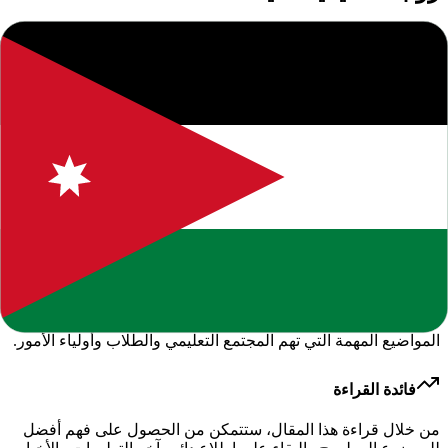
ابحث عن محتوى مشابه
حول هذا الموضوع
نقدم لكم في هذا المقال
"
ترويسة امتحان نهائي لمادة اللغة
الانجليزية
"
ضمن قسم قسم الادارة المدرسية
، وهو جزء من
المحتوى الإخباري والتعليمي الذي نوفره لمتابعينا لعام
2026
.
لتوفير
معلومات دقيقة وموثوقة.
أهمية المحتوى
يهدف هذا المقال إلى تقديم معلومات قيمة ومفيدة للقراء، مع
التركيز على توفير محتوى واضح وسهل الفهم. نحرص على تغطية
المواضيع المهمة التي تهم المجتمع التعليمي والطلاب وأولياء الأمور.
فائدة القراءة
من خلال قراءة هذا المقال، ستتمكن من الحصول على فهم أفضل