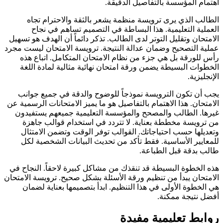
اهتمام المؤسسة بالتفاصيل الدقيقة.
الطالب الذي يرى ترويسة منظمة يشعر بالثقة والاحترام تجاه
العملية التعليمية. هذا البساطة في التصميم تساهم في نجاح
الامتحان وتقليل التوتر لدى الطالب. تذكر دائماً أن الهدف هو تسهيل
عملية التصحيح وضمان عدالة النتيجة. ترويسة الامتحان ليست مجرد
رأس للورقة بل هي جزء من نظام الامتحان المتكامل. اتباع هذه
الخطوات البسيطة يضمن ورقة امتحان نهائية مثالية لمادة اللغة
الإنجليزية.
يجب أن تكون الترويسة نموذجاً للوضوح والدقة في جميع جوانب
الامتحان. هذا الاهتمام بالتفاصيل هو ما يميز الامتحانات الرسمية عن
غيرها. الطالب والمصحح والمؤسسة التعليمية جميعهم يستفيدون
من ترويسة مخططة بعناية. لا تتردد في استخدام قوالب جاهزة
وتعديلها حسب احتياجاتك. القوالب توفر الوقت وتضمن الامتثال
للمعايير الأساسية. فقط تأكد من تحديث البيانات الشخصية لكل
طالب بدقة قبل الطباعة.
هذه الخطوة البسيطة قد تنقذك من مشاكل كبيرة لاحقاً. النجاح في
الامتحان يبدأ من تنظيم ورقة الأسئلة بشكل صحيح. ترويسة الامتحان
هي الخطوة الأولى في هذا التنظيم. ابدأ بتصميمها بعناية لضمان
أفضل نتيجة ممكنة.
روابط تعليمية مفيدة