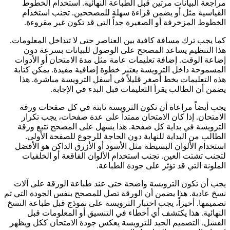
مراجعة البيانات مرتين قبل الطباعة النهائية. استخدام الخطوط
القياسية مثل أو يضمن قراءة سهلة للمصححين. تجنب استخدام
الخطوط المزخرفة أو الصغيرة جداً التي قد تكون غير مقروءة.
كما يجب ترك مسافة كافية بين العناصر حتى لا تتداخل المعلومات.
هذا التنظيم يساعد المصحح على الوصول للبيانات بسرعة دون
إضاعة الوقت. إضافة تعليمات عامة مثل مدة الامتحان أو الأدوات
المسموحة داخل الترويسة يعتبر خطوة إضافية مفيدة. يمكن كتابة
هذه التعليمات بخط أصغر قليلاً في أسفل الترويسة مباشرة. هذا
يضمن أن الطالب يقرأ التعليمات قبل البدء في الإجابة.
يجب أيضاً مراعاة أن تكون الترويسة ثابتة في كل صفحات ورقة
الامتحان. إذا كان الامتحان ممتداً على عدة صفحات، يجب تكرار
الترويسة في بداية كل صفحة. هذا يسهل على المصحح تتبع ورقة
الطالب من البداية للنهاية دون الحاجة للرجوع للصفحة الأولى.
استخدام الألوان البسيطة مثل الأسود أو الأزرق الداكن هو الأفضل
لتجنب تشتت العين. تجنب استخدام الألوان الفاقعة أو الخلفيات
الملونة التي قد تؤثر على جودة الطباعة.
يجب أن تكون الترويسة واضحة حتى عند طباعة الورقة على آلات
نسخ عادية. هذا يضمن أن الورقة تصل للمصحح بنفس الجودة التي تم
تصميمها. أخيراً، يجب اختبار الترويسة على نموذج قبل طباعة النسخ
النهائية. هذا يكتشف أي أخطاء في التنسيق أو المعلومات قبل
الفشل. التصميم الجيد للترويسة يعكس جودة الامتحان ككل ويظهر