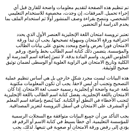
تم تنظيم هذه الصفحة لتقديم معلومات واضحة للقارئ قبل أي
إجراء تحميل. المرفقات، إن وجدت، مخصصة للاستخدام التعليمي
الشخصي، وننصح بقراءة وصف المنشور أولًا ثم استخدام الملف بما
يخدم الدراسة أو التحضير.
تعتبر ترويسة امتحان اللغة الإنجليزية العنصر الأول الذي يحدد
احترافية ورقة الامتحان وسهولة تصحيحها. يجب أن تبدأ ورقة
الامتحان فوراً بعرض واضح ومحدد يحتوي على بيانات الطالب
والمؤسسة. يتضمن ذلك كتابة اسم الطالب بخط واضح، ورقم
الجلوس الفريد، واسم المادة بدقة. لا تنسَ إضافة اسم المدرسة أو
الكلية وتاريخ الامتحان في الزاوية العلوية أو الوسطى لضمان توثيق
صحيح للوثيقة.
هذه البيانات ليست مجرد شكل خارجي بل هي أساس تنظيم عملية
التصحيح وتجنب أي لبس لاحقاً. يجب أن تكون المعلومات مكتوبة
بلغة عربية واضحة أو إنجليزية رسمية حسب لغة الامتحان. إذا كان
الامتحان باللغة الإنجليزية، يفضل كتابة اسم الطالب باللغة الإنجليزية
لتجنب الأخطاء في النطق أو الكتابة. كما يُنصح بإضافة اسم المعلم
أو المشرف على الامتحان في أسفل الترويسة لتعزيز المصداقية.
يجب التأكد من أن جميع البيانات متوافقة مع السجلات الرسمية
للمؤسسة التعليمية. أي خطأ بسيط في كتابة الاسم أو الرقم قد
يؤدي إلى رفض ورقة الامتحان أو صعوبة في تتبعها. لذلك، يجب