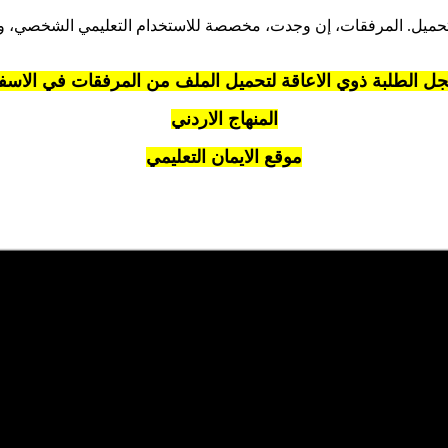
تحميل. المرفقات، إن وجدت، مخصصة للاستخدام التعليمي الشخصي، وننص
ل الطلبة ذوي الاعاقة لتحميل الملف من المرفقات في الاسف
المنهاج الاردني
موقع الايمان التعليمي
المرشدين التربويين
، وهو جزء من المحتوى الإخباري والتعليمي الذي ن
 على توفير محتوى واضح وسهل الفهم. نحرص على تغطية المواضيع المهمة