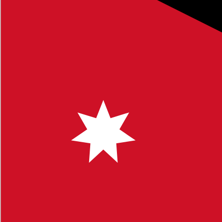
 لتوفير محتوى يساعدك في اتخاذ قرارات مستنيرة.
 البحث للوصول إلى مواضيع محددة. نشجعكم على ترك تعليقاتكم
ك أي استفسار أو ملاحظة، لا تتردد في التواصل معنا.