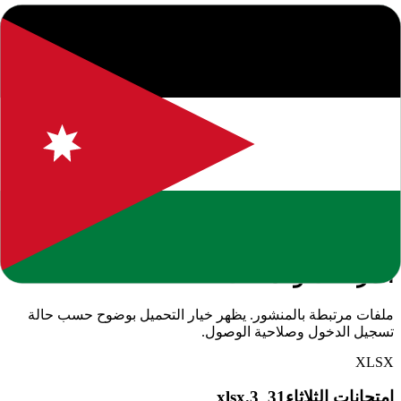
من خلال قراءة هذا المقال، ستتمكن من الحصول على فهم أفضل
للموضوع المطروح والبقاء على اطلاع دائم بآخر التطورات والأخبار.
نسعى لتوفير محتوى يساعدك في اتخاذ قرارات مستنيرة.
نحن ملتزمون بتقديم محتوى عالي الجودة يلبي احتياجات قرائنا.
يمكنكم تصفح المزيد من المقالات المشابهة في الموقع أو استخدام
خاصية البحث للوصول إلى مواضيع محددة. نشجعكم على ترك
تعليقاتكم وآرائكم لمساعدتنا في تحسين المحتوى المقدم.
إخلاء مسؤولية: المعلومات الواردة في هذا المقال هي لأغراض
إعلامية فقط. نوصي دائماً بالتحقق من المصادر الرسمية والموثوقة.
إذا كان لديك أي استفسار أو ملاحظة، لا تتردد في التواصل معنا.
المرفقات والملفات
ملفات مرتبطة بالمنشور. يظهر خيار التحميل بوضوح حسب حالة
تسجيل الدخول وصلاحية الوصول.
XLSX
امتحانات الثلاثاء31_3.xlsx