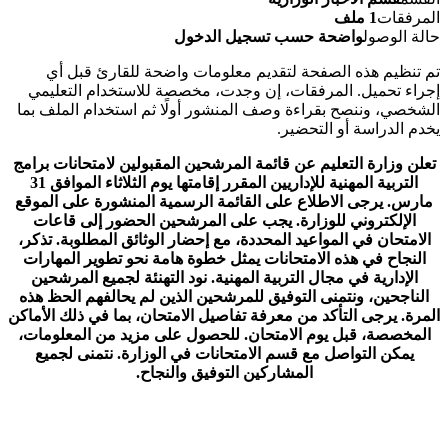
المرفقات
1 ملف
حالة الوصول
واضحة حسب تسجيل الدخول
تم تنظيم هذه الصفحة لتقديم معلومات واضحة للقارئ قبل أي
إجراء تحميل. المرفقات، إن وجدت، مخصصة للاستخدام التعليمي
الشخصي، وننصح بقراءة وصف المنشور أولًا ثم استخدام الملف بما
يخدم الدراسة أو التحضير.
تعلن وزارة التعليم عن قائمة المرشحين المقبولين لامتحانات برامج
التربية المهنية للإداريين المقرر إقامتها يوم الثلاثاء الموافق 31
مارس. يرجى الاطلاع على القائمة الرسمية المنشورة على الموقع
الإلكتروني للوزارة. يجب على المرشحين الحضور إلى قاعات
الامتحان في المواعيد المحددة، مع إحضار الوثائق المطلوبة. تذكر،
النجاح في هذه الامتحانات يمثل خطوة هامة نحو تطوير المهارات
الإدارية في مجال التربية المهنية. نود التهنئة لجميع المرشحين
الناجحين، ونتمنى التوفيق للمرشحين الذين لم يحالفهم الحظ هذه
المرة. يرجى التأكد من معرفة تفاصيل الامتحان، بما في ذلك الأماكن
المخصصة، قبل يوم الامتحان. للحصول على مزيد من المعلومات،
يمكن التواصل مع قسم الامتحانات في الوزارة. نتمنى لجميع
المشاركين التوفيق والنجاح.