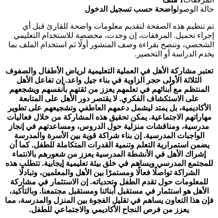
حالة الوصول
واضحة حسب تسجيل الدخول
تم تنظيم هذه الصفحة لتقديم معلومات واضحة للقارئ قبل أي
إجراء تحميل. المرفقات، إن وجدت، مخصصة للاستخدام التعليمي
الشخصي، وننصح بقراءة وصف المنشور أولًا ثم استخدام الملف بما
يخدم الدراسة أو التحضير.
تعتبر مشاركة الأهل في العملية التعليمية لرياض الأطفال والصفوف
الثلاثة الأولى حجر الزاوية في بناء جيل واعد. إن تفاعل الأهل
المنتظم مع أبنائهم في تعلمهم يعزز من ثقتهم بأنفسهم ويشجعهم
على الاستكشاف الفكري. لا يقتصر دور الأهل على المتابعة
الأكاديمية، بل يمتد ليشمل دعمهم العاطفي وتشجيعهم على تطوير
مهاراتهم الاجتماعية. يمكن تحقيق هذه المشاركة من خلال فعاليات
مدرسية، ومناقشات منزلية حول الدروس، ومساعدتهم في إنجاز
الواجبات المدرسية. إن بناء شراكة قوية بين الأسرة والمدرسة
يضمن استمرارية التعلم وتنمية القدرات المتكاملة للطفل. كما أن
إشراك الأهل في الأنشطة المدرسية يعزز من شعورهم بالانتماء
للمجتمع المدرسي ويساهم في خلق بيئة تعليمية إيجابية. تتطلب هذه
الشراكة تواصلًا فعالًا ومستمرًا بين الأهل والمعلمين، وتبادلًا
للمعلومات حول تقدم الطفل وتحدياته. إن الاستثمار في مشاركة
الأهل هو استثمار في مستقبل أبنائنا ومستقبل مجتمعنا. وبالتأكيد،
فإن هذا التعاون يساهم في تقليل الفجوة بين المنزل والمدرسة، مما
يعزز من فرص النجاح الأكاديمي والاجتماعي للطفل.