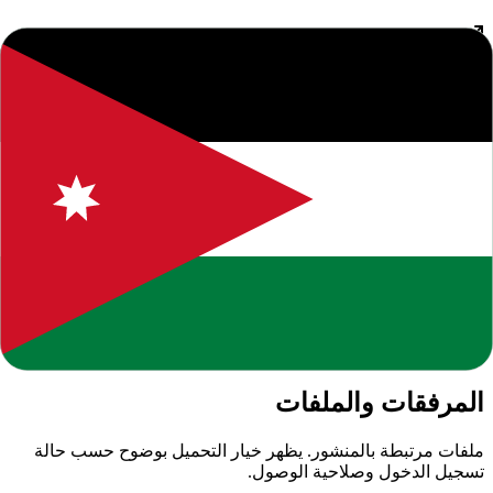
فائدة القراءة
من خلال قراءة هذا المقال، ستتمكن من الحصول على فهم أفضل
للموضوع المطروح والبقاء على اطلاع دائم بآخر التطورات والأخبار.
نسعى لتوفير محتوى يساعدك في اتخاذ قرارات مستنيرة.
نحن ملتزمون بتقديم محتوى عالي الجودة يلبي احتياجات قرائنا.
يمكنكم تصفح المزيد من المقالات المشابهة في الموقع أو استخدام
خاصية البحث للوصول إلى مواضيع محددة. نشجعكم على ترك
تعليقاتكم وآرائكم لمساعدتنا في تحسين المحتوى المقدم.
إخلاء مسؤولية: المعلومات الواردة في هذا المقال هي لأغراض
إعلامية فقط. نوصي دائماً بالتحقق من المصادر الرسمية والموثوقة.
إذا كان لديك أي استفسار أو ملاحظة، لا تتردد في التواصل معنا.
المرفقات والملفات
ملفات مرتبطة بالمنشور. يظهر خيار التحميل بوضوح حسب حالة
تسجيل الدخول وصلاحية الوصول.