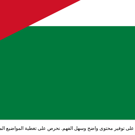
➖➖➖➖➖➖
الصف العاشر🔟
➖➖➖➖➖➖
للفصل الدراسي الاول
"
ضمن قسم قسم الاخبار الوزارية
، وهو جزء من ا
 على توفير محتوى واضح وسهل الفهم. نحرص على تغطية المواضيع المهمة