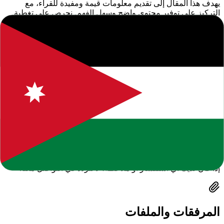
يهدف هذا المقال إلى تقديم معلومات قيمة ومفيدة للقراء، مع
التركيز على توفير محتوى واضح وسهل الفهم. نحرص على تغطية
المواضيع المهمة التي تهم المجتمع التعليمي والطلاب وأولياء الأمور.
فائدة القراءة
من خلال قراءة هذا المقال، ستتمكن من الحصول على فهم أفضل
للموضوع المطروح والبقاء على اطلاع دائم بآخر التطورات والأخبار.
نسعى لتوفير محتوى يساعدك في اتخاذ قرارات مستنيرة.
نحن ملتزمون بتقديم محتوى عالي الجودة يلبي احتياجات قرائنا.
يمكنكم تصفح المزيد من المقالات المشابهة في الموقع أو استخدام
خاصية البحث للوصول إلى مواضيع محددة. نشجعكم على ترك
تعليقاتكم وآرائكم لمساعدتنا في تحسين المحتوى المقدم.
إخلاء مسؤولية: المعلومات الواردة في هذا المقال هي لأغراض
إعلامية فقط. نوصي دائماً بالتحقق من المصادر الرسمية والموثوقة.
إذا كان لديك أي استفسار أو ملاحظة، لا تتردد في التواصل معنا.
المرفقات والملفات