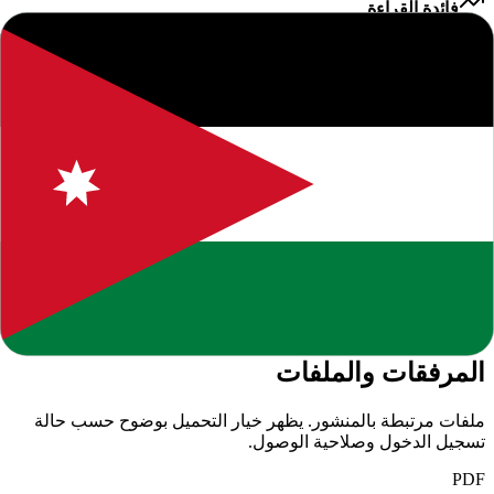
فائدة القراءة
من خلال قراءة هذا المقال، ستتمكن من الحصول على فهم أفضل
للموضوع المطروح والبقاء على اطلاع دائم بآخر التطورات والأخبار.
نسعى لتوفير محتوى يساعدك في اتخاذ قرارات مستنيرة.
نحن ملتزمون بتقديم محتوى عالي الجودة يلبي احتياجات قرائنا.
يمكنكم تصفح المزيد من المقالات المشابهة في الموقع أو استخدام
خاصية البحث للوصول إلى مواضيع محددة. نشجعكم على ترك
تعليقاتكم وآرائكم لمساعدتنا في تحسين المحتوى المقدم.
إخلاء مسؤولية: المعلومات الواردة في هذا المقال هي لأغراض
إعلامية فقط. نوصي دائماً بالتحقق من المصادر الرسمية والموثوقة.
إذا كان لديك أي استفسار أو ملاحظة، لا تتردد في التواصل معنا.
المرفقات والملفات
ملفات مرتبطة بالمنشور. يظهر خيار التحميل بوضوح حسب حالة
تسجيل الدخول وصلاحية الوصول.
PDF