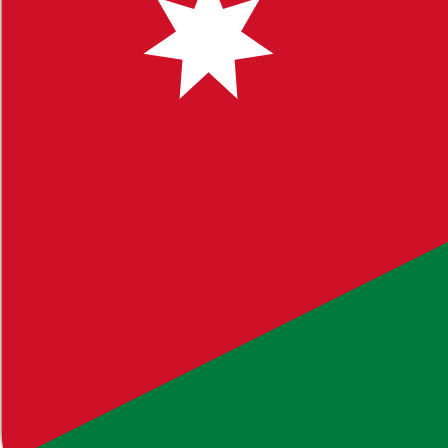
 لتوفير محتوى يساعدك في اتخاذ قرارات مستنيرة.
 البحث للوصول إلى مواضيع محددة. نشجعكم على ترك تعليقاتكم
ك أي استفسار أو ملاحظة، لا تتردد في التواصل معنا.