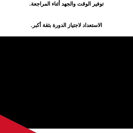
توفير الوقت والجهد أثناء المراجعة.
الاستعداد لاجتياز الدورة بثقة أكبر.
 والاستفادة من المحتوى المرتب بعناية ليستفيد منه كل معلم 
ت معلمين
، وهو جزء من المحتوى الإخباري والتعليمي الذي نوفره لمتاب
 على توفير محتوى واضح وسهل الفهم. نحرص على تغطية المواضيع المهمة