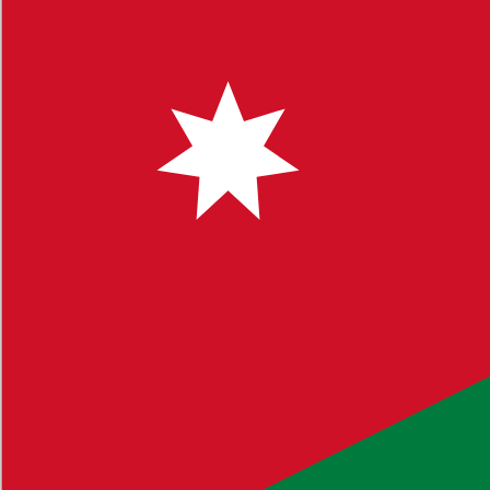
 لتوفير محتوى يساعدك في اتخاذ قرارات مستنيرة.
 البحث للوصول إلى مواضيع محددة. نشجعكم على ترك تعليقاتكم
ك أي استفسار أو ملاحظة، لا تتردد في التواصل معنا.