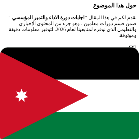
حول هذا الموضوع
نقدم لكم في هذا المقال
"
اجابات دورة الاداء والتميز المؤسسي
"
ضمن قسم دورات معلمين
، وهو جزء من المحتوى الإخباري
والتعليمي الذي نوفره لمتابعينا لعام
2026
.
لتوفير معلومات دقيقة
وموثوقة.
أهمية المحتوى
يهدف هذا المقال إلى تقديم معلومات قيمة ومفيدة للقراء، مع
التركيز على توفير محتوى واضح وسهل الفهم. نحرص على تغطية
المواضيع المهمة التي تهم المجتمع التعليمي والطلاب وأولياء الأمور.
فائدة القراءة
من خلال قراءة هذا المقال، ستتمكن من الحصول على فهم أفضل
للموضوع المطروح والبقاء على اطلاع دائم بآخر التطورات والأخبار.
نسعى لتوفير محتوى يساعدك في اتخاذ قرارات مستنيرة.
نحن ملتزمون بتقديم محتوى عالي الجودة يلبي احتياجات قرائنا.
يمكنكم تصفح المزيد من المقالات المشابهة في الموقع أو استخدام
خاصية البحث للوصول إلى مواضيع محددة. نشجعكم على ترك