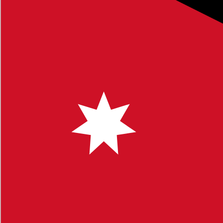
 البحث للوصول إلى مواضيع محددة. نشجعكم على ترك تعليقاتكم
ك أي استفسار أو ملاحظة، لا تتردد في التواصل معنا.