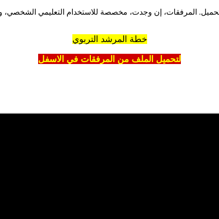
تحميل. المرفقات، إن وجدت، مخصصة للاستخدام التعليمي الشخصي، وننص
خطة المرشد التربوي
لتحميل الملف من المرفقات في الاسفل
شدين التربويين
، وهو جزء من المحتوى الإخباري والتعليمي الذي نوفره
 على توفير محتوى واضح وسهل الفهم. نحرص على تغطية المواضيع المهمة
وع المطروح والبقاء على اطلاع دائم بآخر التطورات والأخبار. نسعى