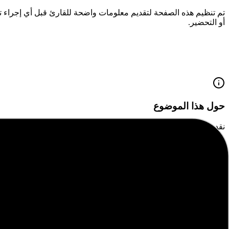
تم تنظيم هذه الصفحة لتقديم معلومات واضحة للقارئ قبل أي إجراء 
أو التحضير.
حول هذا الموضوع
نقدم لكم في هذا المقال
"
خطة المرشد التربوي
"
ضمن قسم قسم المر
أهمية المحتوى
يهدف هذا المقال إلى تقديم معلومات قيمة ومفيدة للقراء، مع التركيز
فائدة القراءة
من خلال قراءة هذا المقال، ستتمكن من الحصول على فهم أفضل للموض