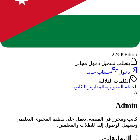
المرفقات والملفات
ملفات مرتبطة بالمنشور. يظهر خيار التحميل بوضوح حسب حالة
تسجيل الدخول وصلاحية الوصول.
DOCX
خطة تطويرية ثانوية .docx
229 KB
docx
يتطلب تسجيل دخول مجاني
دخول
حساب جديد
الكلمات الدلالية
الخطة التطويرية
المدارس الثانوية
A
Admin
كاتب ومحرر في المنصة، يعمل على تنظيم المحتوى التعليمي
وتسهيل الوصول إليه للطلاب والمعلمين.
التعليقات