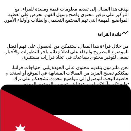
يهدف هذا المقال إلى تقديم معلومات قيمة ومفيدة للقراء، مع
التركيز على توفير محتوى واضح وسهل الفهم. نحرص على تغطية
المواضيع المهمة التي تهم المجتمع التعليمي والطلاب وأولياء الأمور.
فائدة القراءة
من خلال قراءة هذا المقال، ستتمكن من الحصول على فهم أفضل
للموضوع المطروح والبقاء على اطلاع دائم بآخر التطورات والأخبار.
نسعى لتوفير محتوى يساعدك في اتخاذ قرارات مستنيرة.
نحن ملتزمون بتقديم محتوى عالي الجودة يلبي احتياجات قرائنا.
يمكنكم تصفح المزيد من المقالات المشابهة في الموقع أو استخدام
خاصية البحث للوصول إلى مواضيع محددة. نشجعكم على ترك
تعليقاتكم وآرائكم لمساعدتنا في تحسين المحتوى المقدم.
إخلاء مسؤولية: المعلومات الواردة في هذا المقال هي لأغراض
إعلامية فقط. نوصي دائماً بالتحقق من المصادر الرسمية والموثوقة.
إذا كان لديك أي استفسار أو ملاحظة، لا تتردد في التواصل معنا.