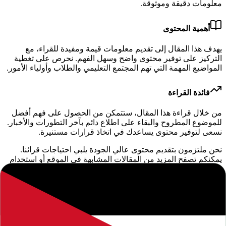
معلومات دقيقة وموثوقة.
أهمية المحتوى
يهدف هذا المقال إلى تقديم معلومات قيمة ومفيدة للقراء، مع
التركيز على توفير محتوى واضح وسهل الفهم. نحرص على تغطية
المواضيع المهمة التي تهم المجتمع التعليمي والطلاب وأولياء الأمور.
فائدة القراءة
من خلال قراءة هذا المقال، ستتمكن من الحصول على فهم أفضل
للموضوع المطروح والبقاء على اطلاع دائم بآخر التطورات والأخبار.
نسعى لتوفير محتوى يساعدك في اتخاذ قرارات مستنيرة.
نحن ملتزمون بتقديم محتوى عالي الجودة يلبي احتياجات قرائنا.
يمكنكم تصفح المزيد من المقالات المشابهة في الموقع أو استخدام
خاصية البحث للوصول إلى مواضيع محددة. نشجعكم على ترك
تعليقاتكم وآرائكم لمساعدتنا في تحسين المحتوى المقدم.
إخلاء مسؤولية: المعلومات الواردة في هذا المقال هي لأغراض
إعلامية فقط. نوصي دائماً بالتحقق من المصادر الرسمية والموثوقة.
إذا كان لديك أي استفسار أو ملاحظة، لا تتردد في التواصل معنا.