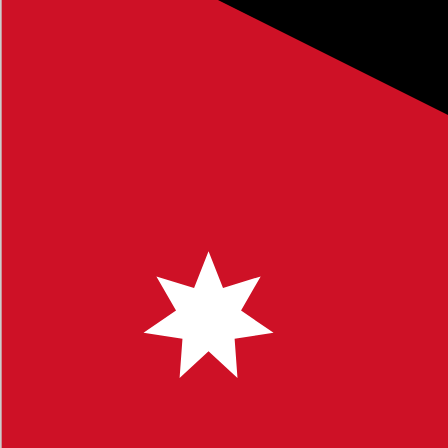
 التي تهم المجتمع التعليمي والطلاب وأولياء الأمور.
 لتوفير محتوى يساعدك في اتخاذ قرارات مستنيرة.
 البحث للوصول إلى مواضيع محددة. نشجعكم على ترك تعليقاتكم
ك أي استفسار أو ملاحظة، لا تتردد في التواصل معنا.