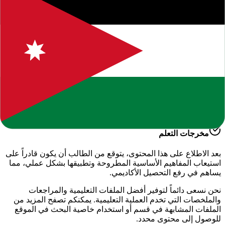
يقدم لكم موقعنا هذا المحتوى المتميز بعنوان
"
سلم تقدير لمادة
الرياضيات الصف الثاني
"
ضمن قسم
الرياضيات - الفصل الدراسي
الأول
، وهو جزء من الموارد التعليمية الشاملة التي نوفرها للطلاب
والمعلمين للعام الدراسي
2026-2027
.
أهمية هذا الدرس
يساعد هذا الملف في تعزيز الفهم العميق لمادة
الدراسية
، حيث تم
إعداده بعناية ليتوافق مع المناهج الدراسية الحديثة وتلبية احتياجات
الطلاب في التحضير للاختبارات وفهم الأساسيات.
مخرجات التعلم
بعد الاطلاع على هذا المحتوى، يتوقع من الطالب أن يكون قادراً على
استيعاب المفاهيم الأساسية المطروحة وتطبيقها بشكل عملي، مما
يساهم في رفع التحصيل الأكاديمي.
نحن نسعى دائماً لتوفير أفضل الملفات التعليمية والمراجعات
والملخصات التي تخدم العملية التعليمية. يمكنكم تصفح المزيد من
الملفات المشابهة في قسم
أو استخدام خاصية البحث في الموقع
للوصول إلى محتوى محدد.