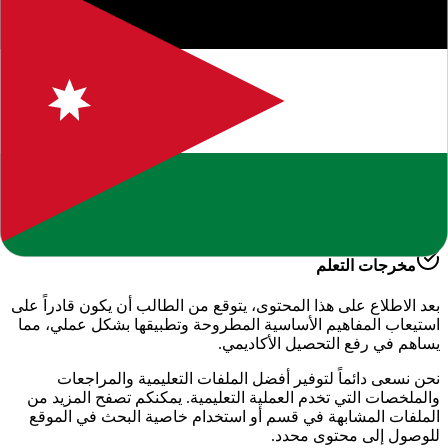
يقدم لكم موقعنا هذا المحتوى المتميز بعنوان
"
سجل علامات واداء
انجليزي الصف الاول الفصل الاول
"
ضمن قسم
اللغة الإنجليزية -
الفصل الدراسي الأول
، وهو جزء من الموارد التعليمية الشاملة التي
نوفرها للطلاب والمعلمين للعام الدراسي
2026-2027
.
أهمية هذا الدرس
يساعد هذا الملف في تعزيز الفهم العميق لمادة
الدراسية
، حيث تم
إعداده بعناية ليتوافق مع المناهج الدراسية الحديثة وتلبية احتياجات
الطلاب في التحضير للاختبارات وفهم الأساسيات.
مخرجات التعلم
بعد الاطلاع على هذا المحتوى، يتوقع من الطالب أن يكون قادراً على
استيعاب المفاهيم الأساسية المطروحة وتطبيقها بشكل عملي، مما
يساهم في رفع التحصيل الأكاديمي.
نحن نسعى دائماً لتوفير أفضل الملفات التعليمية والمراجعات
والملخصات التي تخدم العملية التعليمية. يمكنكم تصفح المزيد من
الملفات المشابهة في قسم
أو استخدام خاصية البحث في الموقع
للوصول إلى محتوى محدد.