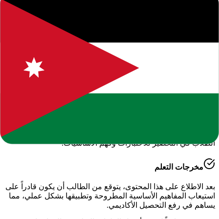
حول هذا المحتوى التعليمي
يقدم لكم موقعنا هذا المحتوى المتميز بعنوان
"
سجل أداء وسلم
تقدير التربية الفنية الفصل الأول للصف السادس
"
ضمن قسم
التربية الرياضية والفنية - الفصل الدراسي الأول
، وهو جزء من
الموارد التعليمية الشاملة التي نوفرها للطلاب والمعلمين للعام
الدراسي
2026-2027
.
أهمية هذا الدرس
يساعد هذا الملف في تعزيز الفهم العميق لمادة
الدراسية
، حيث تم
إعداده بعناية ليتوافق مع المناهج الدراسية الحديثة وتلبية احتياجات
الطلاب في التحضير للاختبارات وفهم الأساسيات.
مخرجات التعلم
بعد الاطلاع على هذا المحتوى، يتوقع من الطالب أن يكون قادراً على
استيعاب المفاهيم الأساسية المطروحة وتطبيقها بشكل عملي، مما
يساهم في رفع التحصيل الأكاديمي.