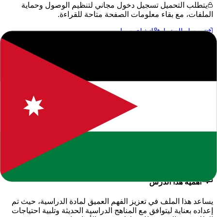
يتطلب التحميل تسجيل دخول مجاني لتنظيم الوصول وحماية
الملفات، مع بقاء معلومات الصفحة متاحة للقراءة.
تسجيل الدخول
إنشاء حساب
جميع الحقوق محفوظة للموقع. يرجى ذكر المصدر عند النقل.
المحتوى التعليمي متاح للاستخدام الشخصي والتعليمي فقط.
حول هذا المحتوى التعليمي
يقدم لكم موقعنا هذا المحتوى المتميز بعنوان
"
تحضير التربية الفنية
الصف التاسع
"
ضمن قسم
التربية الرياضية والفنية - الفصل
الدراسي الأول
، وهو جزء من الموارد التعليمية الشاملة التي نوفرها
للطلاب والمعلمين للعام الدراسي
2026-2027
.
أهمية هذا الدرس
يساعد هذا الملف في تعزيز الفهم العميق لمادة
الدراسية
، حيث تم
إعداده بعناية ليتوافق مع المناهج الدراسية الحديثة وتلبية احتياجات