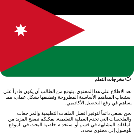
يقدم لكم موقعنا هذا المحتوى المتميز بعنوان
"
سجل علامات وسجل
اداء انجليزي الصف الخامس
"
ضمن قسم
اللغة الإنجليزية - الفصل
الدراسي الأول
، وهو جزء من الموارد التعليمية الشاملة التي نوفرها
للطلاب والمعلمين للعام الدراسي
2026-2027
.
أهمية هذا الدرس
يساعد هذا الملف في تعزيز الفهم العميق لمادة
الدراسية
، حيث تم
إعداده بعناية ليتوافق مع المناهج الدراسية الحديثة وتلبية احتياجات
الطلاب في التحضير للاختبارات وفهم الأساسيات.
مخرجات التعلم
بعد الاطلاع على هذا المحتوى، يتوقع من الطالب أن يكون قادراً على
استيعاب المفاهيم الأساسية المطروحة وتطبيقها بشكل عملي، مما
يساهم في رفع التحصيل الأكاديمي.
نحن نسعى دائماً لتوفير أفضل الملفات التعليمية والمراجعات
والملخصات التي تخدم العملية التعليمية. يمكنكم تصفح المزيد من
الملفات المشابهة في قسم
أو استخدام خاصية البحث في الموقع
للوصول إلى محتوى محدد.