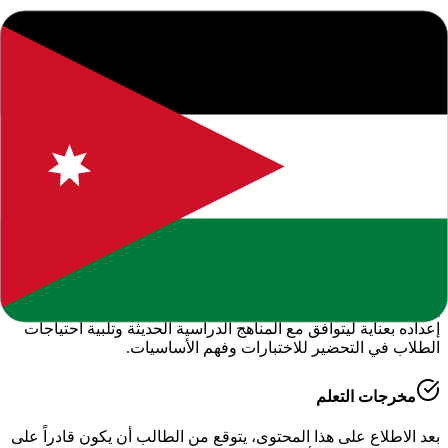
جميع الحقوق محفوظة للموقع. يرجى ذكر المصدر عند النقل.
المحتوى التعليمي متاح للاستخدام الشخصي والتعليمي فقط.
حول هذا المحتوى التعليمي
يقدم لكم موقعنا هذا المحتوى المتميز بعنوان
"
خطة علاجية علوم
عامة صف ثامن
"
ضمن قسم
العلوم العامة - الفصل الدراسي الأول
،
وهو جزء من الموارد التعليمية الشاملة التي نوفرها للطلاب
والمعلمين للعام الدراسي
2026-2027
.
أهمية هذا الدرس
يساعد هذا الملف في تعزيز الفهم العميق لمادة
الدراسية
، حيث تم
إعداده بعناية ليتوافق مع المناهج الدراسية الحديثة وتلبية احتياجات
الطلاب في التحضير للاختبارات وفهم الأساسيات.
مخرجات التعلم
بعد الاطلاع على هذا المحتوى، يتوقع من الطالب أن يكون قادراً على