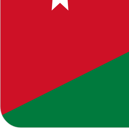
جزء من الموارد التعليمية الشاملة التي نوفرها للطلاب والمعلمين
ب في التحضير للاختبارات وفهم الأساسيات.
م في رفع التحصيل الأكاديمي.
مشابهة في قسم
أو استخدام خاصية البحث في الموقع للوصول إلى
الفكرية، يرجى التواصل معنا فوراً.