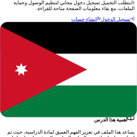
يتطلب التحميل تسجيل دخول مجاني لتنظيم الوصول وحماية
الملفات، مع بقاء معلومات الصفحة متاحة للقراءة.
تسجيل الدخول
إنشاء حساب
جميع الحقوق محفوظة للموقع. يرجى ذكر المصدر عند النقل.
المحتوى التعليمي متاح للاستخدام الشخصي والتعليمي فقط.
حول هذا المحتوى التعليمي
يقدم لكم موقعنا هذا المحتوى المتميز بعنوان
"
اوراق عمل دراسات
اجتماعية صف ثالث المعلمة اميرة عيال سلمان
"
ضمن قسم
التربية الاجتماعية - الفصل الدراسي الأول
، وهو جزء من الموارد
التعليمية الشاملة التي نوفرها للطلاب والمعلمين للعام الدراسي
.
2026-2027
أهمية هذا الدرس
يساعد هذا الملف في تعزيز الفهم العميق لمادة
الدراسية
، حيث تم