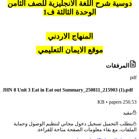
دوسية شرح اللغة الانجليزية للصف الثامن
الوحدة الثالثة ف1
المنهاج الاردني
موقع الايمان التعليمي
المرفقات
pdf
JHN 8 Unit 3 Eat in Eat out Summary_250811_215903 (1).pdf
•
papers
250.53 KB
مقيد
يتطلب التحميل تسجيل دخول مجاني لتنظيم الوصول وحماية
الملفات، مع بقاء معلومات الصفحة متاحة للقراءة.