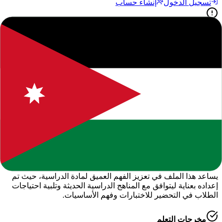
تسجيل الدخول
إنشاء حساب
جميع الحقوق محفوظة للموقع. يرجى ذكر المصدر عند النقل.
المحتوى التعليمي متاح للاستخدام الشخصي والتعليمي فقط.
حول هذا المحتوى التعليمي
يقدم لكم موقعنا هذا المحتوى المتميز بعنوان
"
دوسية شرح اللغة
الانجليزية للصف الثامن الوحدة الثالثة ف1
"
ضمن قسم
اللغة
الإنجليزية - الفصل الدراسي الأول
، وهو جزء من الموارد التعليمية
الشاملة التي نوفرها للطلاب والمعلمين للعام الدراسي
2026-2027
.
أهمية هذا الدرس
يساعد هذا الملف في تعزيز الفهم العميق لمادة
الدراسية
، حيث تم
إعداده بعناية ليتوافق مع المناهج الدراسية الحديثة وتلبية احتياجات
الطلاب في التحضير للاختبارات وفهم الأساسيات.
مخرجات التعلم