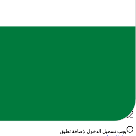
أهمية هذا الدرس
يساعد هذا الملف في تعزيز الفهم العميق لمادة
الدراسية
، حيث تم إعدا
مخرجات التعلم
بعد الاطلاع على هذا المحتوى، يتوقع من الطالب أن يكون قادراً على
نحن نسعى دائماً لتوفير أفضل الملفات التعليمية والمراجعات والملخص
محتوى محدد.
إخلاء مسؤولية: جميع الحقوق محفوظة لأصحابها. يتم توفير هذا المحتوى ل
التعليقات
0
تعليق
اكتب تعليقك
يجب تسجيل الدخول لإضافة تعليق