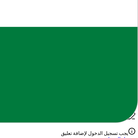
أهمية هذا الدرس
يساعد هذا الملف في تعزيز الفهم العميق لمادة
الدراسية
، حيث تم إعدا
مخرجات التعلم
بعد الاطلاع على هذا المحتوى، يتوقع من الطالب أن يكون قادراً على
نحن نسعى دائماً لتوفير أفضل الملفات التعليمية والمراجعات والملخص
محتوى محدد.
إخلاء مسؤولية: جميع الحقوق محفوظة لأصحابها. يتم توفير هذا المحتوى ل
التعليقات
0
تعليق
اكتب تعليقك
يجب تسجيل الدخول لإضافة تعليق