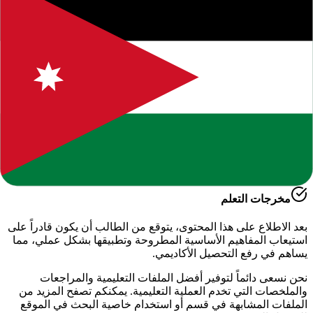
حول هذا المحتوى التعليمي
يقدم لكم موقعنا هذا المحتوى المتميز بعنوان
"
الاختبار التشخيصي
لمادة اللغة العريبة الصف العاشر فصل اول
"
ضمن قسم
اللغة
العربية - الفصل الدراسي الأول
، وهو جزء من الموارد التعليمية
الشاملة التي نوفرها للطلاب والمعلمين للعام الدراسي
2026-2027
.
أهمية هذا الدرس
يساعد هذا الملف في تعزيز الفهم العميق لمادة
الدراسية
، حيث تم
إعداده بعناية ليتوافق مع المناهج الدراسية الحديثة وتلبية احتياجات
الطلاب في التحضير للاختبارات وفهم الأساسيات.
مخرجات التعلم
بعد الاطلاع على هذا المحتوى، يتوقع من الطالب أن يكون قادراً على
استيعاب المفاهيم الأساسية المطروحة وتطبيقها بشكل عملي، مما
يساهم في رفع التحصيل الأكاديمي.
نحن نسعى دائماً لتوفير أفضل الملفات التعليمية والمراجعات
والملخصات التي تخدم العملية التعليمية. يمكنكم تصفح المزيد من
الملفات المشابهة في قسم
أو استخدام خاصية البحث في الموقع