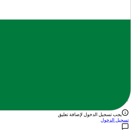
يساعد هذا الملف في تعزيز الفهم العميق لمادة
الدراسية
، حيث تم إعدا
مخرجات التعلم
بعد الاطلاع على هذا المحتوى، يتوقع من الطالب أن يكون قادراً على
نحن نسعى دائماً لتوفير أفضل الملفات التعليمية والمراجعات والملخص
محتوى محدد.
إخلاء مسؤولية: جميع الحقوق محفوظة لأصحابها. يتم توفير هذا المحتوى ل
التعليقات
0
تعليق
اكتب تعليقك
يجب تسجيل الدخول لإضافة تعليق
تسجيل الدخول