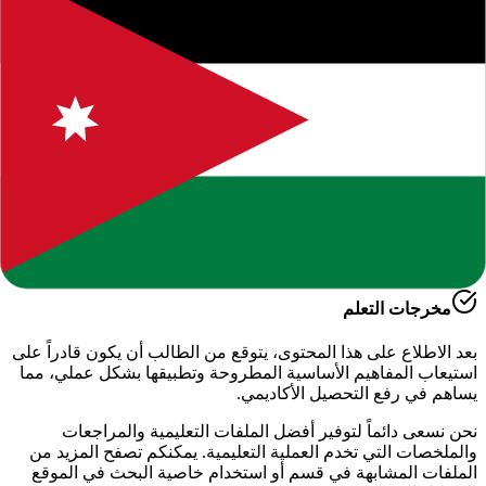
حول هذا المحتوى التعليمي
يقدم لكم موقعنا هذا المحتوى المتميز بعنوان
"
تحضير دروس لمادة
التربية المهنية الصف الخامس فصل اول
"
ضمن قسم
التربية
المهنية - الفصل الدراسي الأول
، وهو جزء من الموارد التعليمية
الشاملة التي نوفرها للطلاب والمعلمين للعام الدراسي
2026-2027
.
أهمية هذا الدرس
يساعد هذا الملف في تعزيز الفهم العميق لمادة
الدراسية
، حيث تم
إعداده بعناية ليتوافق مع المناهج الدراسية الحديثة وتلبية احتياجات
الطلاب في التحضير للاختبارات وفهم الأساسيات.
مخرجات التعلم
بعد الاطلاع على هذا المحتوى، يتوقع من الطالب أن يكون قادراً على
استيعاب المفاهيم الأساسية المطروحة وتطبيقها بشكل عملي، مما
يساهم في رفع التحصيل الأكاديمي.
نحن نسعى دائماً لتوفير أفضل الملفات التعليمية والمراجعات
والملخصات التي تخدم العملية التعليمية. يمكنكم تصفح المزيد من
الملفات المشابهة في قسم
أو استخدام خاصية البحث في الموقع