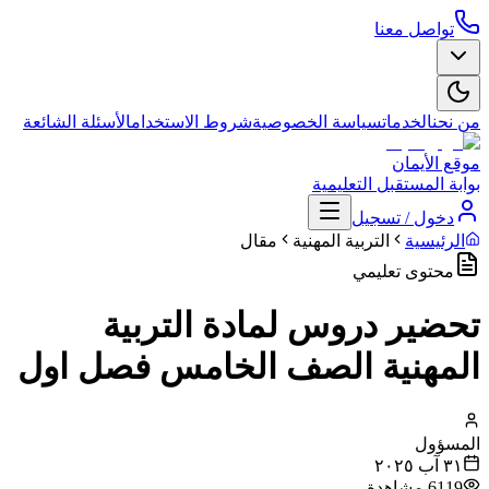
تواصل معنا
من نحن
الخدمات
سياسة الخصوصية
شروط الاستخدام
الأسئلة الشائعة
موقع الأيمان
بوابة المستقبل التعليمية
دخول / تسجيل
الرئيسية
التربية المهنية
مقال
محتوى تعليمي
تحضير دروس لمادة التربية
المهنية الصف الخامس فصل اول
المسؤول
٣١ آب ٢٠٢٥
6119
مشاهدة