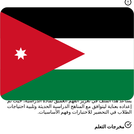
جميع الحقوق محفوظة للموقع. يرجى ذكر المصدر عند النقل.
المحتوى التعليمي متاح للاستخدام الشخصي والتعليمي فقط.
حول هذا المحتوى التعليمي
يقدم لكم موقعنا هذا المحتوى المتميز بعنوان
"
خطة وتحليل محتوى
لمادة الرياضيات الصف الثاني فصل اول
"
ضمن قسم
الرياضيات -
الفصل الدراسي الأول
، وهو جزء من الموارد التعليمية الشاملة التي
نوفرها للطلاب والمعلمين للعام الدراسي
2026-2027
.
أهمية هذا الدرس
يساعد هذا الملف في تعزيز الفهم العميق لمادة
الدراسية
، حيث تم
إعداده بعناية ليتوافق مع المناهج الدراسية الحديثة وتلبية احتياجات
الطلاب في التحضير للاختبارات وفهم الأساسيات.
مخرجات التعلم