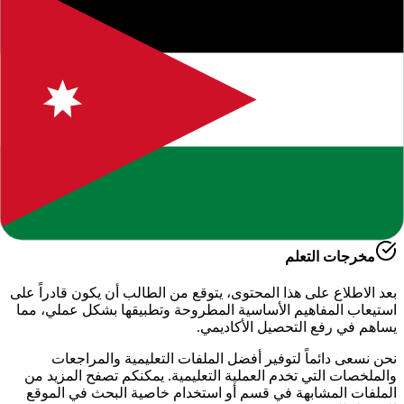
حول هذا المحتوى التعليمي
يقدم لكم موقعنا هذا المحتوى المتميز بعنوان
"
تحضير دروس لمادة
الاحياء للصف العاشر الفصل الاول
"
ضمن قسم
العلوم العامة -
الفصل الدراسي الأول
، وهو جزء من الموارد التعليمية الشاملة التي
نوفرها للطلاب والمعلمين للعام الدراسي
2026-2027
.
أهمية هذا الدرس
يساعد هذا الملف في تعزيز الفهم العميق لمادة
الدراسية
، حيث تم
إعداده بعناية ليتوافق مع المناهج الدراسية الحديثة وتلبية احتياجات
الطلاب في التحضير للاختبارات وفهم الأساسيات.
مخرجات التعلم
بعد الاطلاع على هذا المحتوى، يتوقع من الطالب أن يكون قادراً على
استيعاب المفاهيم الأساسية المطروحة وتطبيقها بشكل عملي، مما
يساهم في رفع التحصيل الأكاديمي.
نحن نسعى دائماً لتوفير أفضل الملفات التعليمية والمراجعات
والملخصات التي تخدم العملية التعليمية. يمكنكم تصفح المزيد من
الملفات المشابهة في قسم
أو استخدام خاصية البحث في الموقع