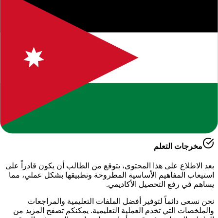
حول هذا المحتوى التعليمي
يقدم لكم موقعنا هذا المحتوى المتميز بعنوان
"
تحضير الدروس
لمادة الاحياء الصف التاسع فصل اول
"
ضمن قسم
العلوم العامة -
الفصل الدراسي الأول
، وهو جزء من الموارد التعليمية الشاملة التي
نوفرها للطلاب والمعلمين للعام الدراسي
2026-2027
.
أهمية هذا الدرس
يساعد هذا الملف في تعزيز الفهم العميق لمادة
الدراسية
، حيث تم
إعداده بعناية ليتوافق مع المناهج الدراسية الحديثة وتلبية احتياجات
الطلاب في التحضير للاختبارات وفهم الأساسيات.
مخرجات التعلم
بعد الاطلاع على هذا المحتوى، يتوقع من الطالب أن يكون قادراً على
استيعاب المفاهيم الأساسية المطروحة وتطبيقها بشكل عملي، مما
يساهم في رفع التحصيل الأكاديمي.
نحن نسعى دائماً لتوفير أفضل الملفات التعليمية والمراجعات
والملخصات التي تخدم العملية التعليمية. يمكنكم تصفح المزيد من