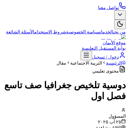
تواصل معنا
من نحن
الخدمات
سياسة الخصوصية
شروط الاستخدام
الأسئلة الشائعة
موقع الأيمان
بوابة المستقبل التعليمية
دخول / تسجيل
الرئيسية
التربية الاجتماعية
مقال
محتوى تعليمي
دوسية تلخيص جغرافيا صف تاسع
فصل اول
المسؤول
٢٥ آب ٢٠٢٥
4460
مشاهدة