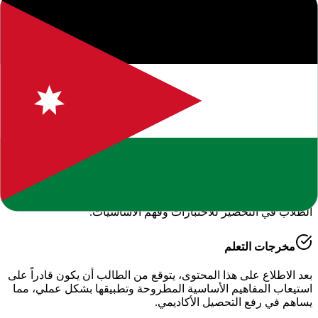
حول هذا المحتوى التعليمي
يقدم لكم موقعنا هذا المحتوى المتميز بعنوان
"
دوسية تلخيص
جغرافيا صف تاسع فصل اول
"
ضمن قسم
التربية الاجتماعية -
الفصل الدراسي الأول
، وهو جزء من الموارد التعليمية الشاملة التي
نوفرها للطلاب والمعلمين للعام الدراسي
2026-2027
.
أهمية هذا الدرس
يساعد هذا الملف في تعزيز الفهم العميق لمادة
الدراسية
، حيث تم
إعداده بعناية ليتوافق مع المناهج الدراسية الحديثة وتلبية احتياجات
الطلاب في التحضير للاختبارات وفهم الأساسيات.
مخرجات التعلم
بعد الاطلاع على هذا المحتوى، يتوقع من الطالب أن يكون قادراً على
استيعاب المفاهيم الأساسية المطروحة وتطبيقها بشكل عملي، مما
يساهم في رفع التحصيل الأكاديمي.