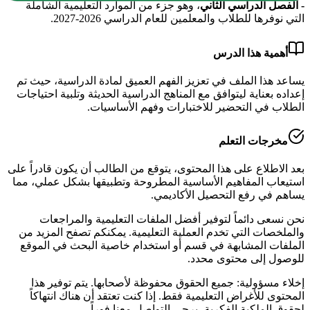
- الفصل الدراسي الثاني
، وهو جزء من الموارد التعليمية الشاملة
التي نوفرها للطلاب والمعلمين للعام الدراسي
2026-2027
.
أهمية هذا الدرس
يساعد هذا الملف في تعزيز الفهم العميق لمادة
الدراسية
، حيث تم
إعداده بعناية ليتوافق مع المناهج الدراسية الحديثة وتلبية احتياجات
الطلاب في التحضير للاختبارات وفهم الأساسيات.
مخرجات التعلم
بعد الاطلاع على هذا المحتوى، يتوقع من الطالب أن يكون قادراً على
استيعاب المفاهيم الأساسية المطروحة وتطبيقها بشكل عملي، مما
يساهم في رفع التحصيل الأكاديمي.
نحن نسعى دائماً لتوفير أفضل الملفات التعليمية والمراجعات
والملخصات التي تخدم العملية التعليمية. يمكنكم تصفح المزيد من
الملفات المشابهة في قسم
أو استخدام خاصية البحث في الموقع
للوصول إلى محتوى محدد.
إخلاء مسؤولية: جميع الحقوق محفوظة لأصحابها. يتم توفير هذا
المحتوى للأغراض التعليمية فقط. إذا كنت تعتقد أن هناك انتهاكاً
لحقوق الملكية الفكرية، يرجى التواصل معنا فوراً.