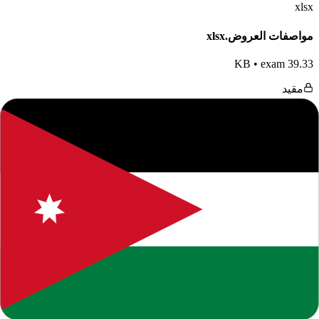
xlsx
مواصفات العروض.xlsx
•
exam
39.33 KB
مقيد
يتطلب التحميل تسجيل دخول مجاني لتنظيم الوصول وحماية
الملفات، مع بقاء معلومات الصفحة متاحة للقراءة.
تسجيل الدخول
إنشاء حساب
جميع الحقوق محفوظة للموقع. يرجى ذكر المصدر عند النقل.
المحتوى التعليمي متاح للاستخدام الشخصي والتعليمي فقط.
حول هذا المحتوى التعليمي
يقدم لكم موقعنا هذا المحتوى المتميز بعنوان
"
جدول مواصفات
عروض الصف الثاني ثانوي الفصل الثاني
"
ضمن قسم
اللغة العربية