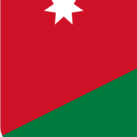
راسي الثاني
، وهو جزء من الموارد التعليمية الشاملة التي نوفرها
ب في التحضير للاختبارات وفهم الأساسيات.
م في رفع التحصيل الأكاديمي.
مشابهة في قسم
أو استخدام خاصية البحث في الموقع للوصول إلى
الفكرية، يرجى التواصل معنا فوراً.