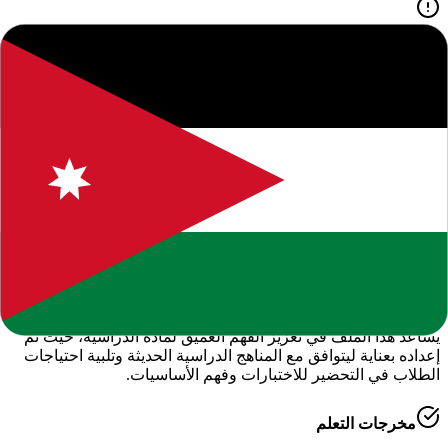
جميع الحقوق محفوظة للموقع. يرجى ذكر المصدر عند النقل.
المحتوى التعليمي متاح للاستخدام الشخصي والتعليمي فقط.
حول هذا المحتوى التعليمي
يقدم لكم موقعنا هذا المحتوى المتميز بعنوان
"
خطة وتحليل محتوى
لمادة الرياضيات الصف السادس فصل اول
"
ضمن قسم
الرياضيات
- الفصل الدراسي الأول
، وهو جزء من الموارد التعليمية الشاملة التي
نوفرها للطلاب والمعلمين للعام الدراسي
2026-2027
.
أهمية هذا الدرس
يساعد هذا الملف في تعزيز الفهم العميق لمادة
الدراسية
، حيث تم
إعداده بعناية ليتوافق مع المناهج الدراسية الحديثة وتلبية احتياجات
الطلاب في التحضير للاختبارات وفهم الأساسيات.
مخرجات التعلم