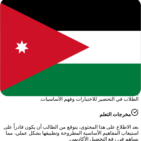
المحتوى التعليمي متاح للاستخدام الشخصي والتعليمي فقط.
حول هذا المحتوى التعليمي
يقدم لكم موقعنا هذا المحتوى المتميز بعنوان
"
تحضير دروس لمادة
رياضيات الصف الخامس الفصل الاول
"
ضمن قسم
الرياضيات -
الفصل الدراسي الأول
، وهو جزء من الموارد التعليمية الشاملة التي
نوفرها للطلاب والمعلمين للعام الدراسي
2026-2027
.
أهمية هذا الدرس
يساعد هذا الملف في تعزيز الفهم العميق لمادة
الدراسية
، حيث تم
إعداده بعناية ليتوافق مع المناهج الدراسية الحديثة وتلبية احتياجات
الطلاب في التحضير للاختبارات وفهم الأساسيات.
مخرجات التعلم
بعد الاطلاع على هذا المحتوى، يتوقع من الطالب أن يكون قادراً على
استيعاب المفاهيم الأساسية المطروحة وتطبيقها بشكل عملي، مما
يساهم في رفع التحصيل الأكاديمي.