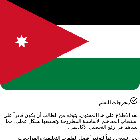
حول هذا المحتوى التعليمي
يقدم لكم موقعنا هذا المحتوى المتميز بعنوان
"
خطة اللغة الانجليزية
للصف الثاني ثانوي اكاديمي
"
ضمن قسم
اللغة الإنجليزية - الفصل
الدراسي الأول
، وهو جزء من الموارد التعليمية الشاملة التي نوفرها
للطلاب والمعلمين للعام الدراسي
2026-2027
.
أهمية هذا الدرس
يساعد هذا الملف في تعزيز الفهم العميق لمادة
الدراسية
، حيث تم
إعداده بعناية ليتوافق مع المناهج الدراسية الحديثة وتلبية احتياجات
الطلاب في التحضير للاختبارات وفهم الأساسيات.
مخرجات التعلم
بعد الاطلاع على هذا المحتوى، يتوقع من الطالب أن يكون قادراً على
استيعاب المفاهيم الأساسية المطروحة وتطبيقها بشكل عملي، مما
يساهم في رفع التحصيل الأكاديمي.
نحن نسعى دائماً لتوفير أفضل الملفات التعليمية والمراجعات