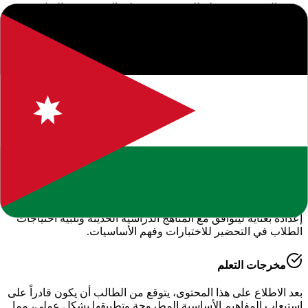
جميع الحقوق محفوظة للموقع. يرجى ذكر المصدر عند النقل.
المحتوى التعليمي متاح للاستخدام الشخصي والتعليمي فقط.
حول هذا المحتوى التعليمي
يقدم لكم موقعنا هذا المحتوى المتميز بعنوان
"
خطة وتحليل محتوى
اللغة الانجليزية للصف الثاني ثانوي اكاديمي
"
ضمن قسم
اللغة
الإنجليزية - الفصل الدراسي الأول
، وهو جزء من الموارد التعليمية
الشاملة التي نوفرها للطلاب والمعلمين للعام الدراسي
2026-2027
.
أهمية هذا الدرس
يساعد هذا الملف في تعزيز الفهم العميق لمادة
الدراسية
، حيث تم
إعداده بعناية ليتوافق مع المناهج الدراسية الحديثة وتلبية احتياجات
الطلاب في التحضير للاختبارات وفهم الأساسيات.
مخرجات التعلم
بعد الاطلاع على هذا المحتوى، يتوقع من الطالب أن يكون قادراً على
استيعاب المفاهيم الأساسية المطروحة وتطبيقها بشكل عملي، مما