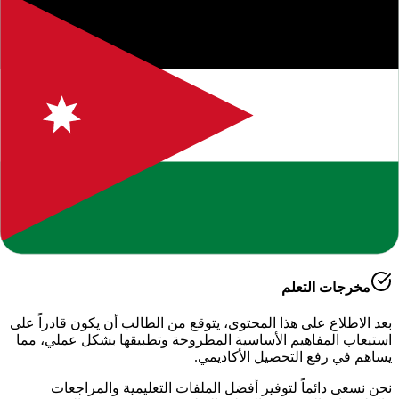
حول هذا المحتوى التعليمي
يقدم لكم موقعنا هذا المحتوى المتميز بعنوان
"
خطة درس لمادة
المهارات الرقمية الصف الاول ثانوي الفصل الاول
"
ضمن قسم
الحاسوب - الفصل الدراسي الأول
، وهو جزء من الموارد التعليمية
الشاملة التي نوفرها للطلاب والمعلمين للعام الدراسي
2026-2027
.
أهمية هذا الدرس
يساعد هذا الملف في تعزيز الفهم العميق لمادة
الدراسية
، حيث تم
إعداده بعناية ليتوافق مع المناهج الدراسية الحديثة وتلبية احتياجات
الطلاب في التحضير للاختبارات وفهم الأساسيات.
مخرجات التعلم
بعد الاطلاع على هذا المحتوى، يتوقع من الطالب أن يكون قادراً على
استيعاب المفاهيم الأساسية المطروحة وتطبيقها بشكل عملي، مما
يساهم في رفع التحصيل الأكاديمي.
نحن نسعى دائماً لتوفير أفضل الملفات التعليمية والمراجعات