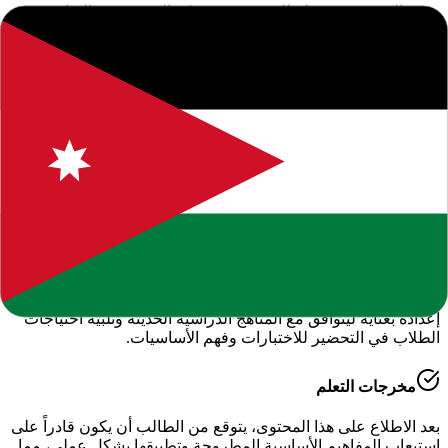
جميع الحقوق محفوظة للموقع. يرجى ذكر المصدر عند النقل.
المحتوى التعليمي متاح للاستخدام الشخصي والتعليمي فقط.
حول هذا المحتوى التعليمي
يقدم لكم موقعنا هذا المحتوى المتميز بعنوان
"
تحضير رياض
الاطفال الوحدة الثانية من انا كاملة
"
ضمن قسم
اللغة العربية -
الفصل الدراسي الأول
، وهو جزء من الموارد التعليمية الشاملة التي
نوفرها للطلاب والمعلمين للعام الدراسي
2026-2027
.
أهمية هذا الدرس
يساعد هذا الملف في تعزيز الفهم العميق لمادة
الدراسية
، حيث تم
إعداده بعناية ليتوافق مع المناهج الدراسية الحديثة وتلبية احتياجات
الطلاب في التحضير للاختبارات وفهم الأساسيات.
مخرجات التعلم
بعد الاطلاع على هذا المحتوى، يتوقع من الطالب أن يكون قادراً على
استيعاب المفاهيم الأساسية المطروحة وتطبيقها بشكل عملي، مما